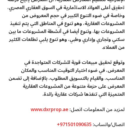
ﺗﺣﻘﯾق أﻋﻠﻰ اﻟﻌواﺋد اﻻﺳﺗﺛﻣﺎرﯾﺔ ﻓﻲ اﻟﺳوق اﻟﻌﻘﺎري اﻟﻣﺻري،
وخاصة في ضوء التنوع الكبير في حجم المعروض من
المشروعات العقارية، وهو تنوع في المناطق التي يتم تنفيذ
المشروعات بها، وتنوع أيضا في أنشطة المشروعات ما بين
سكني وتجاري وإداري وطبي، وهو تنوع يلبي تطلعات الكثير
من العملاء.
وتوقع تحقيق مبيعات قوية للشركات المتواجدة في
المعرض، في ضوء اختيار التوقيت المناسب والمكان
المناسب، والقيام بالتسويق المطلوب، بالإضافة إلى تضمن
المعرض على حزمة متنوعة من المشروعات العقارية
المتميزة التي تنفذها شركات عقارية رائدة.
لمزيد من المعلومات اتصل:
www.dxrprop.ae
اتصال/واتساب:
+971501090635