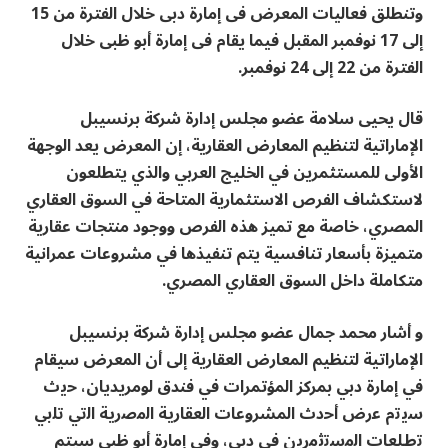
وتنطلق فعاليات المعرض فى إمارة دبى خلال الفترة من 15
إلى 17 نوفمبر المقبل فيما يقام فى إمارة أبو ظبى خلال
الفترة من 22 إلى 24 نوفمبر.
قال يحيى سلامة عضو مجلس إدارة شركة برنسيبل
الإماراتية لتنظيم المعارض العقارية، إن المعرض يعد الوجهة
الأولى للمستثمرين في الخليج العربي والذي يتطلعون
لاستكشاف الفرص الاستثمارية المتاحة في السوق العقاري
المصري، خاصة مع تميز هذه الفرص ووجود منتجات عقارية
متميزة بأسعار تنافسية يتم تنفيذها في مشروعات عمرانية
متكاملة داخل السوق العقاري المصري.
و أشار محمد جمال عضو مجلس إدارة شركة برنسيبل
الإماراتية لتنظيم المعارض العقارية إلى أن المعرض سيقام
في إمارة دبي بمركز المؤتمرات في فندق لومريديان، ﺣﯾث
ﺳﯾﺗم ﻋرض أﺣدث المشروعات اﻟﻌﻘﺎرﯾﺔ اﻟﻣﺻرﯾﺔ اﻟﺗﻲ ﺗﻠﺑﻲ
ﺗطﻠﻌﺎت اﻟﻣﺳﺗﺛﻣرﯾن في دبي، وفي إمارة أبو ظبي سيتم