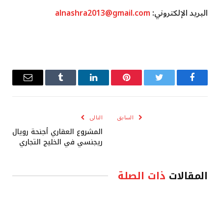
البريد الإلكتروني:
alnashra2013@gmail.com
فيسبوك
تويتر
بينتيريست
لينكدإن
Tumblr
البريد
الإلكترو
السابق
التالى
المشروع العقاري أجنحة رويال
ريجنسي في الخليج التجاري
المقالات
ذات الصلة