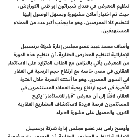
تنظيم المعرض في فندق شيراﺗون أﺑو ظﺑﻲ اﻟﻛورﻧﯾش،
حيث تم اختيار أماكن مشهورة ويسهل الوصول إليها
لتنظيم كلا المعرضين، وهو ما يجذب أكبر عدد من العملاء
المستهدفين.
وأضاف محمد عبيد عضو مجلس إدارة شركة برنسيبل
الإماراتية لتنظيم المعارض العقارية، أن تنظيم هذه الدورة
من المعرض يأتي بالتزامن ﻣﻊ اﻟطﻠب اﻟﻣﺗزاﯾد ﻋﻠﻰ اﻻﺳﺗﺛﻣﺎر
اﻟﻌﻘﺎري ﻓﻲ ﻣﺻر، خاصة مع ارتفاع حجم الربحية في العقار
في السوق المصري، وهو ما أثبتته التجربة خلال الفترة
الأخيرة في ضوء ارتفاع ربحية العملاء المستثمرين في
العقار، لافتًا إلى أن ﻣﻌرض “ﻗرار ﻟﻼﺳﺗﺛﻣﺎر” ﯾﺗﯾﺢ
ﻟﻠﻣﺳﺗﺛﻣرﯾن ﻓرﺻﺔ ﻓرﯾدة ﻻﺳﺗﻛﺷﺎف اﻟﻣﺷﺎرﯾﻊ اﻟﻌﻘﺎرﯾﺔ
اﻟﻛﺑرى، واﻟﺣﺻول ﻋﻠﻰ ﻣﺷورة اﻟﺧﺑراء.
وأوضح رامى بدر عضو مجلس إدارة شركة برنسيبل
الإماراتية لتنظيم المعارض العقارية، أن اﻟﻣﻌرض ﯾﺗﯾﺢ ﻓرﺻﺔ