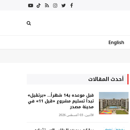
فيسبوك
تويتر
انستغرام
RSS
تيكتوك
يوتيوب
English
أحدث المقالات
قبل موعده بـ14 شهراً... «برتڤيل»
تبدأ تسليم مشروع «ڤيل 11» في
مدينة مصدر
الأثنين، 03 أغسطس 2026