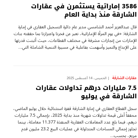
3586 إماراتية يستثمرن في عقارات
الشارقة منذ بداية العام
قال عبدالعزيز أحمد الشامسي مدير عام دائرة التسجيل العقاري في إمارة
الشارقة: «في يوم المرأة الإماراتية، نعبر عن فخرنا واعتزازنا بما حققته بنات
الإمارات من إنجازات مشرفة في مختلف القطاعات، حيث أثبتت قدرتها
على الإبداع والتميز وأسهمت بفاعلية في مسيرة التنمية الشاملة التي…
عقارات الشارقة
الخميس، 14 أغسطس 2025
7.5 مليارات درهم تداولات عقارات
الشارقة في يوليو
سجل القطاع العقاري في إمارة الشارقة قفزة استثنائية خلال يوليو الماضي،
محققاً أعلى قيمة تداولات شهرية منذ بداية 2025، بإجمالي 7.5 مليارات
درهم، فيما بلغ عدد المعاملات العقارية المنفذة 11.377 معاملة، بينما
تجاوز إجمالي المساحات المتداولة في عمليات البيع 23.2 مليون قدم
مربع، بحسب…