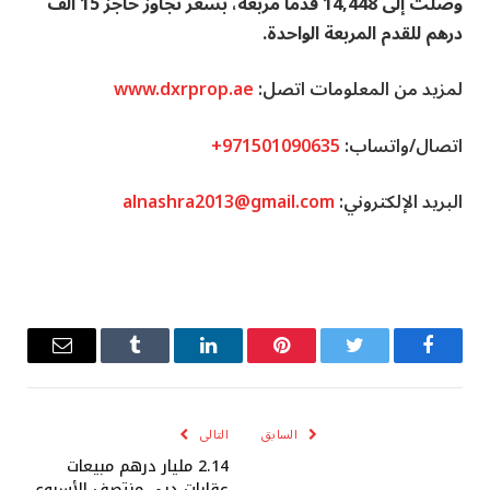
وصلت إلى 14,448 قدماً مربعة، بسعر تجاوز حاجز 15 ألف
درهم للقدم المربعة الواحدة.
لمزيد من المعلومات اتصل:
www.dxrprop.ae
اتصال/واتساب:
+971501090635
البريد الإلكتروني:
alnashra2013@gmail.com
فيسبوك
تويتر
بينتيريست
لينكدإن
Tumblr
البريد
الإلكترو
السابق
التالى
2.14 مليار درهم مبيعات
عقارات دبي منتصف الأسبوع