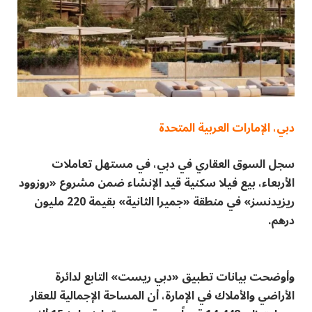
دبي، الإمارات العربية المتحدة
سجل السوق العقاري في دبي، في مستهل تعاملات
الأربعاء، بيع فيلا سكنية قيد الإنشاء ضمن مشروع «روزوود
ريزيدنسز» في منطقة «جميرا الثانية» بقيمة 220 مليون
درهم.
وأوضحت بيانات تطبيق «دبي ريست» التابع لدائرة
الأراضي والأملاك في الإمارة، أن المساحة الإجمالية للعقار