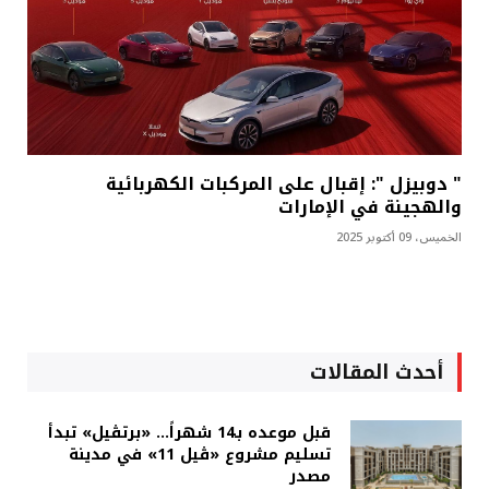
" دوبيزل ": إقبال على المركبات الكهربائية
والهجينة في الإمارات
الخميس، 09 أكتوبر 2025
أحدث المقالات
قبل موعده بـ14 شهراً... «برتڤيل» تبدأ
تسليم مشروع «ڤيل 11» في مدينة
مصدر