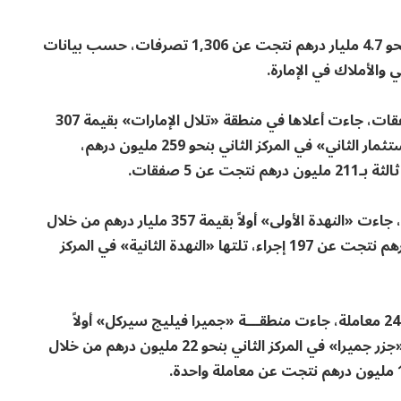
سجلت التصرفات العقارية في سوق دبي، الخميس، نحو 4.7 مليار درهم نتجت عن 1,306 تصرفات، حسب بيانات
 والأملاك في الإمارة.
حققت المبيعات 2.8 مليار درهم تحققت جراء 905 صفقات، جاءت أعلاها في منطقة «تلال الإمارات» بقيمة 307
ملايين درهم من خلال 3 صفقات، ثم «مجمع دبي للاستثمار الثاني» في المركز الثاني بنحو 259 مليون درهم،
كما بلغت الرهون 1.65 مليار درهم من خلال 377 إجراء، جاءت «النهدة الأولى» أولاً بقيمة 357 مليار درهم من خلال
إجراءين، ثم «ماجان» في المركز الثاني بـ216 مليون درهم نتجت عن 197 إجراء، تلتها «النهدة الثانية» في المركز
أمــا الهبات فــوصلت إلى 229 مليون درهم من خلال 24 معاملة، جاءت منطقـــة «جميرا فيليج سيركل» أولاً
بقيمة 128 مليون درهــم من خـــلال 4 معاملات، ثم «جزر جميرا» في المركز الثاني بنحو 22 مليون درهم من خلال