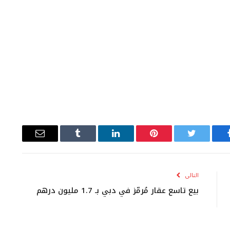
يسبوك
تويتر
بينتيريست
لينكدإن
Tumblr
البريد
الإلكتروني
التالى
بيع تاسع عقار مُرمّز في دبي بـ 1.7 مليون درهم