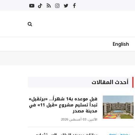
فيسبوك
تويتر
انستغرام
RSS
تيكتوك
يوتيوب
English
أحدث المقالات
قبل موعده بـ14 شهراً... «برتڤيل»
تبدأ تسليم مشروع «ڤيل 11» في
مدينة مصدر
الأثنين، 03 أغسطس 2026