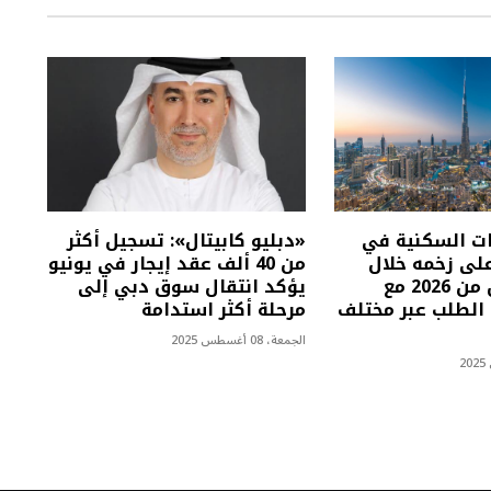
ت السكنية في
«دبليو كابيتال»: تسجيل أكثر
لى زخمه خلال
من 40 ألف عقد إيجار في يونيو
النصف الأول من 2026 مع
يؤكد انتقال سوق دبي إلى
 الطلب عبر مختلف
مرحلة أكثر استدامة
الجمعة، 08 أغسطس 2025