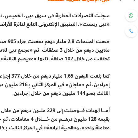
«دبي ريست»، التطبيق الإلكتروني التابع لدائرة الأراضي
تحققت من خلال 102 صفقة، تلتها «معيصم الثانية» ثالثة بـ211 مليون درهم نتجت عن 5 صفقات.
الثالث بنحو 144 مليون درهم من خلال إجراءين.
معاملة واحدة، و«الحبية الرابعة» في المركز الثالث بـ15 مليون درهم نتجت عن معاملة واحدة.