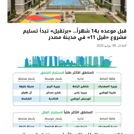
قبل موعده بـ14 شهراً... «برتڤيل» تبدأ تسليم
مشروع «ڤيل 11» في مدينة مصدر
الثلاثاء، 08 يوليو 2025