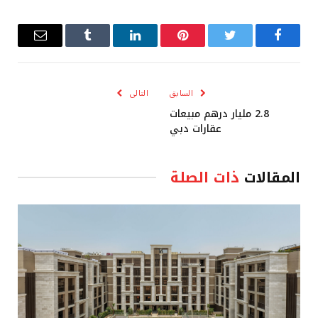
فيسبوك
تويتر
بينتيريست
لينكدإن
Tumblr
البريد
الإلكترو
السابق
التالى
2.8 مليار درهم مبيعات
عقارات دبي
المقالات
ذات الصلة