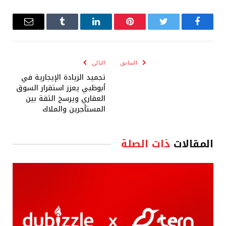
فيسبوك
تويتر
بينتيريست
لينكدإن
Tumblr
البريد
الإلكترو
السابق
التالى
تجميد الزيادة الإيجارية في
أبوظبي يعزز استقرار السوق
العقاري ويرسخ الثقة بين
المستأجرين والملاك
المقالات
ذات الصلة