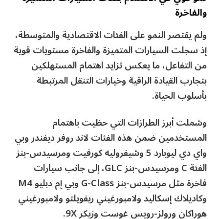
والفاخرة
ولم يقتصر النمو على الفئات الاقتصادية والمتوسطة،
إذ سجلت السيارات المتميزة والفاخرة مستويات قوية
من التفاعل، ما يعكس تزايد اهتمام المستهلكين
بتجارب القيادة الراقية وخيارات التنقل المرتبطة
بأسلوب الحياة.
وشملت أبرز الطرازات التي حظيت باهتمام
المستخدمين ضمن هذه الفئات لاند روفر ديفندر وبي
واي دي ليوبارد 5 وشيفروليه كورفيت ومرسيدس-بنز
الفئة C ومرسيدس-بنز GLC، إلى جانب سيارات
فاخرة مثل مرسيدس-بنز G-Class وبي إم دبليو M4
وكاديلاك إسكاليد ولامبورغيني ريفويلتو ولامبورغيني
هوراكان ورولز-رويس غوست وزيكر 9X.