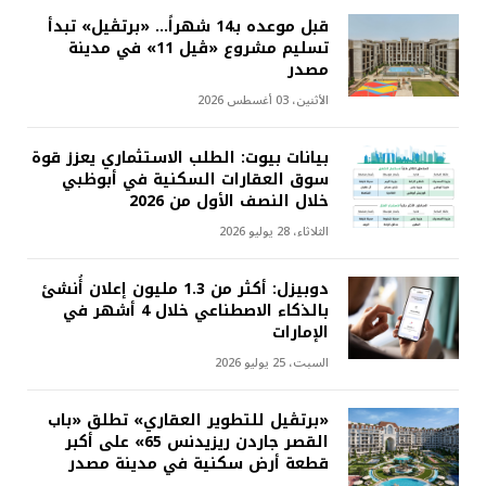
قبل موعده بـ14 شهراً... «برتڤيل» تبدأ
تسليم مشروع «ڤيل 11» في مدينة
مصدر
الأثنين، 03 أغسطس 2026
بيانات بيوت: الطلب الاستثماري يعزز قوة
سوق العقارات السكنية في أبوظبي
خلال النصف الأول من 2026
الثلاثاء، 28 يوليو 2026
دوبيزل: أكثر من 1.3 مليون إعلان أُنشئ
بالذكاء الاصطناعي خلال 4 أشهر في
الإمارات
السبت، 25 يوليو 2026
«برتڤيل للتطوير العقاري» تطلق «باب
القصر جاردن ريزيدنس 65» على أكبر
قطعة أرض سكنية في مدينة مصدر