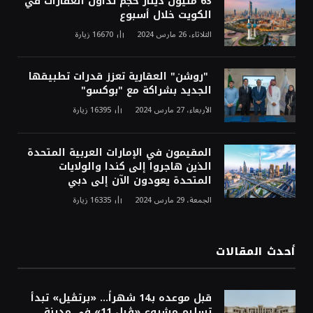
63 مليون دينار حجم تداول العقارات في
الكويت خلال أسبوع
الثلاثاء، 26 مارس 2024
16670
زيارة
"روشن" العقارية تعزز قدرات تطبيقها
الجديد بشراكة مع "بوكسو"
الأربعاء، 27 مارس 2024
16395
زيارة
المقيمون في الإمارات العربية المتحدة
الذين هاجروا إلى كندا والولايات
المتحدة يعودون الآن إلى دبي
الجمعة، 29 مارس 2024
16335
زيارة
أحدث المقالات
قبل موعده بـ14 شهراً... «برتڤيل» تبدأ
تسليم مشروع «ڤيل 11» في مدينة