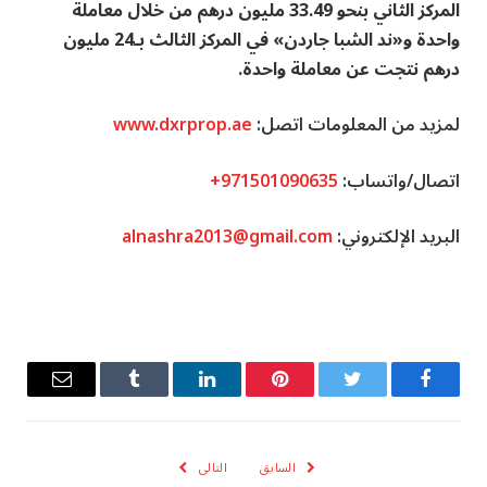
المركز الثاني بنحو 33.49 مليون درهم من خلال معاملة
واحدة و«ند الشبا جاردن» في المركز الثالث بـ24 مليون
درهم نتجت عن معاملة واحدة.
لمزيد من المعلومات اتصل:
www.dxrprop.ae
اتصال/واتساب:
+971501090635
البريد الإلكتروني:
alnashra2013@gmail.com
فيسبوك
تويتر
بينتيريست
لينكدإن
Tumblr
البريد
الإلكترو
السابق
التالى